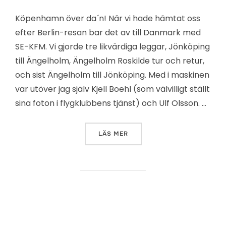
Köpenhamn över da´n! När vi hade hämtat oss
efter Berlin-resan bar det av till Danmark med
SE-KFM. Vi gjorde tre likvärdiga leggar, Jönköping
till Ängelholm, Ängelholm Roskilde tur och retur,
och sist Ängelholm till Jönköping. Med i maskinen
var utöver jag själv Kjell Boehl (som välvilligt ställt
sina foton i flygklubbens tjänst) och Ulf Olsson. …
”
KÖPENHAMN ÖVER DAGEN
”
LÄS MER