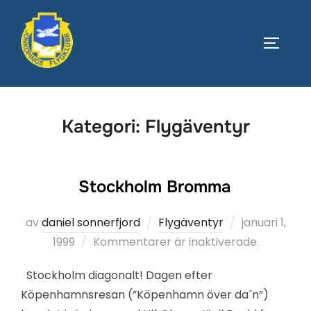
Hoppa
till
SLÅ PÅ
innehåll
Kategori:
Flygäventyr
Stockholm Bromma
Publicerat
av
daniel sonnerfjord
Flygäventyr
januari 1,
den
1999
Kommentarer är inaktiverade.
Stockholm diagonalt! Dagen efter
Köpenhamnsresan (”Köpenhamn över da´n”)