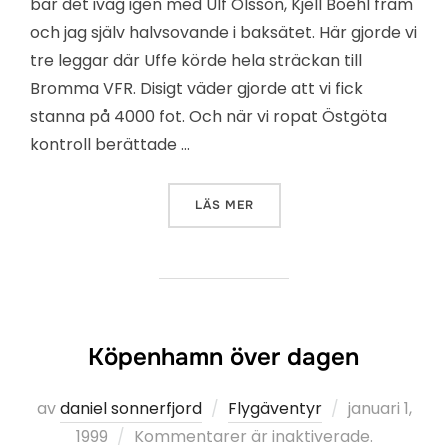
bar det iväg igen med Ulf Olsson, Kjell Boehl fram
och jag själv halvsovande i baksätet. Här gjorde vi
tre leggar där Uffe körde hela sträckan till
Bromma VFR. Disigt väder gjorde att vi fick
stanna på 4000 fot. Och när vi ropat Östgöta
kontroll berättade …
”
STOCKHOLM BROMMA
”
LÄS MER
Köpenhamn över dagen
Publicerat
av
daniel sonnerfjord
Flygäventyr
januari 1,
den
1999
Kommentarer är inaktiverade.