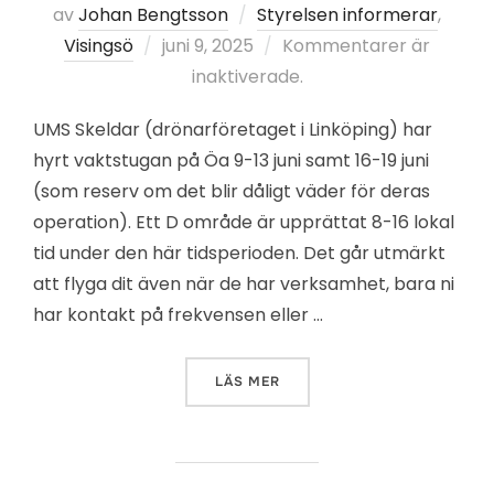
av
Johan Bengtsson
Styrelsen informerar
,
Publicerat
Visingsö
juni 9, 2025
Kommentarer är
den
inaktiverade.
UMS Skeldar (drönarföretaget i Linköping) har
hyrt vaktstugan på Öa 9-13 juni samt 16-19 juni
(som reserv om det blir dåligt väder för deras
operation). Ett D område är upprättat 8-16 lokal
tid under den här tidsperioden. Det går utmärkt
att flyga dit även när de har verksamhet, bara ni
har kontakt på frekvensen eller …
”VISINGSÖ D-OMRÅDE – LA
LÄS MER