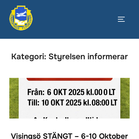
Hoppa
till
SLÅ PÅ
innehåll
Kategori:
Styrelsen informerar
Visingsö STÄNGT – 6-10 Oktober