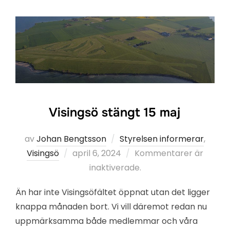
Visingsö stängt 15 maj
av
Johan Bengtsson
Styrelsen informerar
,
Publicerat
Visingsö
april 6, 2024
Kommentarer är
den
inaktiverade.
Än har inte Visingsöfältet öppnat utan det ligger
knappa månaden bort. Vi vill däremot redan nu
uppmärksamma både medlemmar och våra