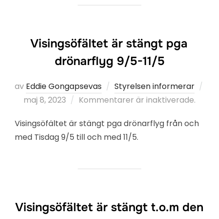
Visingsöfältet är stängt pga
drönarflyg 9/5-11/5
av
Eddie Gongapsevas
Styrelsen informerar
Publicerat
maj 8, 2023
Kommentarer är inaktiverade.
den
Visingsöfältet är stängt pga drönarflyg från och
med Tisdag 9/5 till och med 11/5.
Visingsöfältet är stängt t.o.m den