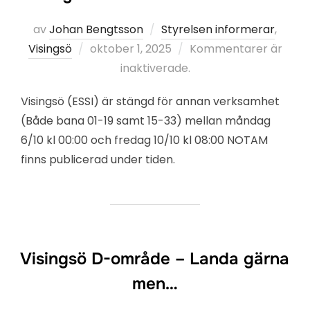
av
Johan Bengtsson
Styrelsen informerar
,
Publicerat
Visingsö
oktober 1, 2025
Kommentarer är
den
inaktiverade.
Visingsö (ESSI) är stängd för annan verksamhet
(Både bana 01-19 samt 15-33) mellan måndag
6/10 kl 00:00 och fredag 10/10 kl 08:00 NOTAM
finns publicerad under tiden.
Visingsö D-område – Landa gärna
men…