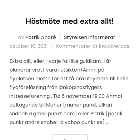
Höstmöte med extra allt!
Publice
av
Patrik André
Styrelsen informerar
den
oktober 10, 2021
Kommentarer är inaktiverade.
Extra allt, eller, i varje fall lite guldkant. I år
planerar vi att vara i utsikten/Airinn på
flyplatsen. Detta för att få bra utrymme till finfin
flygföreläsning från jönköpingsflygets
intresseförening . Tid 8 november 19:00 Anmäl
deltagande till Maher [maher punkt elkari
snabal-a gmail punkt com] eller Patrik [patrik
punkt andre snabel-a yahoo punkt se] …