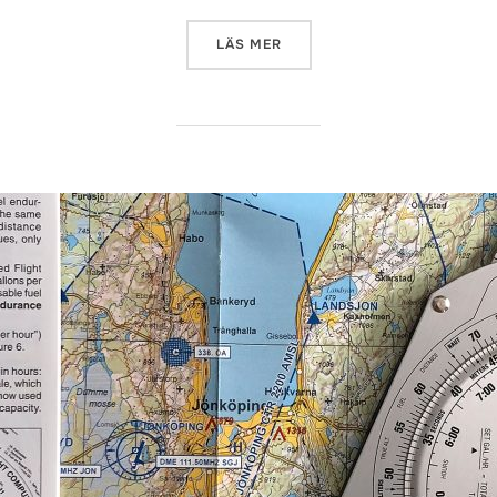
”PILOTUTBILDNING 11/9”
LÄS MER