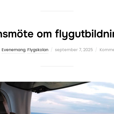
nsmöte om flygutbildni
Publicerat
Evenemang
,
Flygskolan
september 7, 2025
Kommen
den