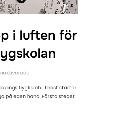
 i luften för
lygskolan
naktiverade.
öpings flygklubb. I höst startar
lyga på egen hand. Första steget
AR RESAN UPP I LUFTEN FÖR JUST DIG. INFORMATIONSMÖTE OM F