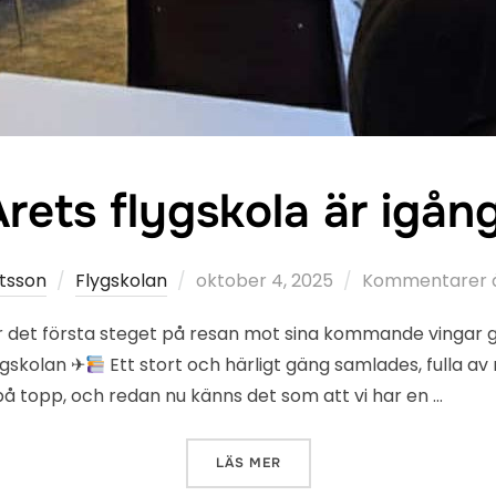
rets flygskola är igång
Publicerat
tsson
Flygskolan
oktober 4, 2025
Kommentarer är
den
er det första steget på resan mot sina kommande vingar
lygskolan ✈
Ett stort och härligt gäng samlades, fulla av
å topp, och redan nu känns det som att vi har en …
”ÅRETS FLYGSKOLA ÄR IGÅN
LÄS MER