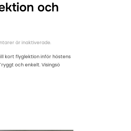
lektion och
arer är inaktiverade.
ll kort flyglektion inför höstens
Tryggt och enkelt. Visingsö
 EGEN FLYGLEKTION OCH ÖPPET HUS. 28-29/8”