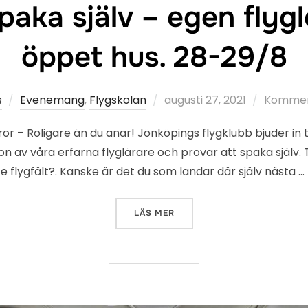
 Spaka själv – egen flyg
öppet hus. 28-29/8
Publicerat
s
Evenemang
,
Flygskolan
augusti 27, 2021
Komment
den
tror – Roligare än du anar! Jönköpings flygklubb bjuder in ti
gon av våra erfarna flyglärare och provar att spaka själv. 
ste flygfält?. Kanske är det du som landar där själv nästa …
”BLI PILOT! SPAKA SJÄLV –
LÄS MER