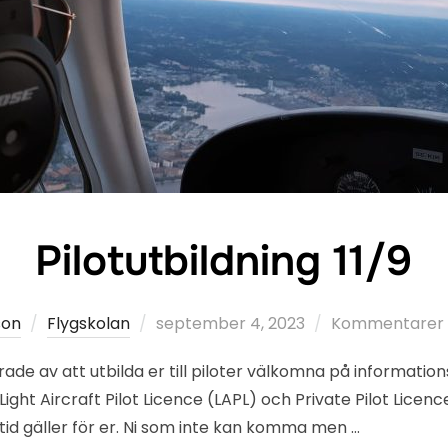
Pilotutbildning 11/9
Publicerat
son
Flygskolan
september 4, 2023
Kommentarer ä
den
rade av att utbilda er till piloter välkomna på informati
L), Light Aircraft Pilot Licence (LAPL) och Private Pilot Lic
tid gäller för er. Ni som inte kan komma men …