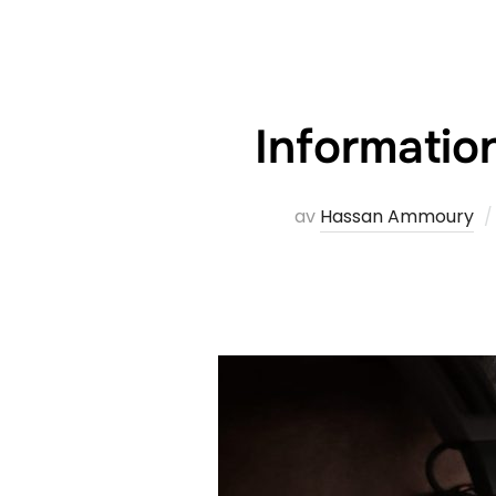
Informatio
av
Hassan Ammoury