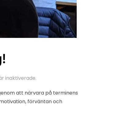
!
 inaktiverade.
 genom att närvara på terminens
 motivation, förväntan och
G!”