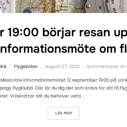
 19:00 börjar resan upp
. Informationsmöte om f
Publicerat
dré
Flygskolan
augusti 27, 2022
Kommentarer är i
den
a! Missa inte informationsmötet 12 september 19:00 på Jönk
pings flygklubb. Där lär du dig det som krävs för att få f
t. Vi berättar allt du behöver veta …
”12 SEPTEMBER 19:00 BÖRJ
LÄS MER