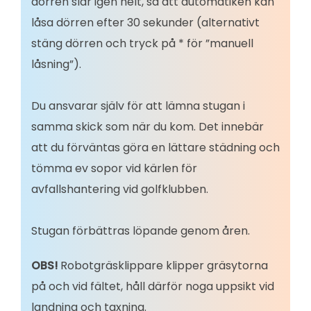
dörren slår igen helt, så att automatiken kan
låsa dörren efter 30 sekunder (alternativt
stäng dörren och tryck på * för ”manuell
låsning”).
Du ansvarar själv för att lämna stugan i
samma skick som när du kom. Det innebär
att du förväntas göra en lättare städning och
tömma ev sopor vid kärlen för
avfallshantering vid golfklubben.
Stugan förbättras löpande genom åren.
OBS!
Robotgräsklippare klipper gräsytorna
på och vid fältet, håll därför noga uppsikt vid
landning och taxning.