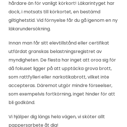
hårdare än för vanligt körkort! Läkarintyget har
dock, i motsats till körkortet, en bestämd
giltighetstid. Vid förnyelse får du gå igenom en ny
läkarundersökning.
Innan man får sitt elevtillstånd eller certifikat
utfärdat granskas belastningsregistret av
myndigheten. De flesta har inget att oroa sig för
då fokuset ligger på att upptäcka grova brott,
som rattfylleri eller narkotikabrott, vilket inte
accepteras. Däremot utgör mindre förseelser,
som exempelvis fortkörning, inget hinder för att
bli godkänd.
Vi hjälper dig längs hela vägen, vi sköter allt
pappersarbete åt dig!