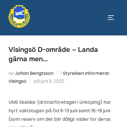
Hoppa
till
SLÅ PÅ
innehåll
Visingsö D-område – Landa
gärna men…
av
Johan Bengtsson
i
Styrelsen informerar
,
Publicerat
Visingsö
på
juni 9, 2025
den
UMS Skeldar (drönarföretaget i Linköping) har
hyrt vaktstugan på Öa 9-13 juni samt 16-19 juni
(som reserv om det blir dåligt väder för deras