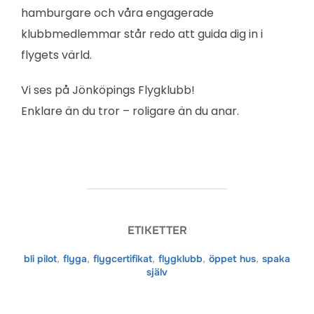
hamburgare och våra engagerade
klubbmedlemmar står redo att guida dig in i
flygets värld.
Vi ses på Jönköpings Flygklubb!
Enklare än du tror – roligare än du anar.
ETIKETTER
bli pilot
,
flyga
,
flygcertifikat
,
flygklubb
,
öppet hus
,
spaka
själv