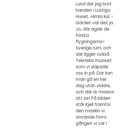
Lund där jag bröt
handen i Lustiga
Huset…Himla kul. -
Gärdet var det ja.
Jo, där ägde de
första
flygningarna i
Sverige rum, och
där ligger också
Tekniska museet
som vi släpade
oss in på. Där kan
man gå en hel
dag utan vidare,
och där är massor
att se! På bilden
står Kjell framför
den maskin vi
använde förra
gången vi var i