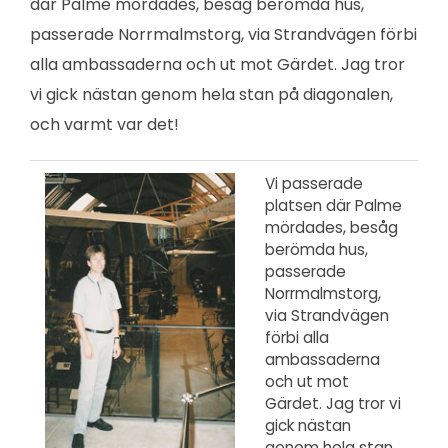
där Palme mördades, besåg berömda hus,
passerade Norrmalmstorg, via Strandvägen förbi
alla ambassaderna och ut mot Gärdet. Jag tror
vi gick nästan genom hela stan på diagonalen,
och varmt var det!
Vi passerade
platsen där Palme
mördades, besåg
berömda hus,
passerade
Norrmalmstorg,
via Strandvägen
förbi alla
ambassaderna
och ut mot
Gärdet. Jag tror vi
gick nästan
genom hela stan