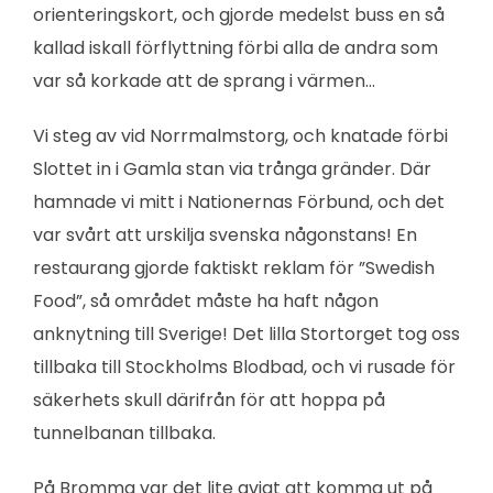
orienteringskort, och gjorde medelst buss en så
kallad iskall förflyttning förbi alla de andra som
var så korkade att de sprang i värmen…
Vi steg av vid Norrmalmstorg, och knatade förbi
Slottet in i Gamla stan via trånga gränder. Där
hamnade vi mitt i Nationernas Förbund, och det
var svårt att urskilja svenska någonstans! En
restaurang gjorde faktiskt reklam för ”Swedish
Food”, så området måste ha haft någon
anknytning till Sverige! Det lilla Stortorget tog oss
tillbaka till Stockholms Blodbad, och vi rusade för
säkerhets skull därifrån för att hoppa på
tunnelbanan tillbaka.
På Bromma var det lite avigt att komma ut på