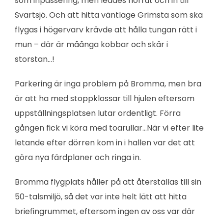
som inpassering, men leddes norrut och in till
Svartsjö. Och att hitta väntläge Grimsta som ska
flygas i högervarv krävde att hålla tungan rätt i
mun – där är måånga kobbar och skär i
storstan…!
Parkering är inga problem på Bromma, men bra
är att ha med stoppklossar till hjulen eftersom
uppställningsplatsen lutar ordentligt. Förra
gången fick vi köra med toarullar…När vi efter lite
letande efter dörren kom in i hallen var det att
göra nya färdplaner och ringa in.
Bromma flygplats håller på att återställas till sin
50-talsmiljö, så det var inte helt lätt att hitta
briefingrummet, eftersom ingen av oss var där