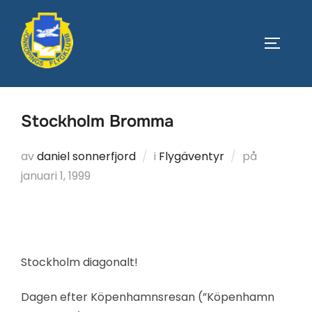
Hoppa
till
SLÅ PÅ
innehåll
Stockholm Bromma
Publicera
av
daniel sonnerfjord
i
Flygäventyr
på
den
januari 1, 1999
Stockholm diagonalt!
Dagen efter Köpenhamnsresan (”Köpenhamn