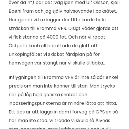
över da´n”) bar det iväg igen med Ulf Olsson, Kjell
Boehl fram och jag själv halvsovande i baksätet.
Här gjorde vi tre leggar där Uffe körde hela
sträckan till Bromma VFR. Disigt väder gjorde att
vi fick stanna på 4000 fot. Och när vi ropat
Östgöta kontroll berättade de glatt att
Linköpingfältet vi skickat färdplan på för
hemvägen var stängt när vi skulle tillbaka…
Inflygningen till Bromma VFR är inte så där enkel
precis om man inte känner till stan. Man trycks
ner på låg höjd ganska snabbt och
inpasseringspunkterna är mindre lätta att hitta.
Ett tips är att lägga in dom i förväg på GPS:en så
har man lite stöd. Vi trodde vi skulle få Älvnäs