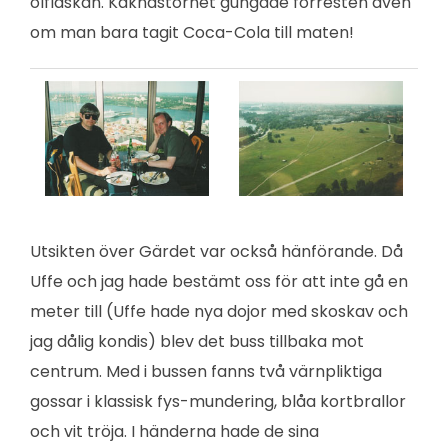
ölflaskan. Kaknästornet gungade förresten även
om man bara tagit Coca-Cola till maten!
Utsikten över Gärdet var också hänförande. Då
Uffe och jag hade bestämt oss för att inte gå en
meter till (Uffe hade nya dojor med skoskav och
jag dålig kondis) blev det buss tillbaka mot
centrum. Med i bussen fanns två värnpliktiga
gossar i klassisk fys-mundering, blåa kortbrallor
och vit tröja. I händerna hade de sina