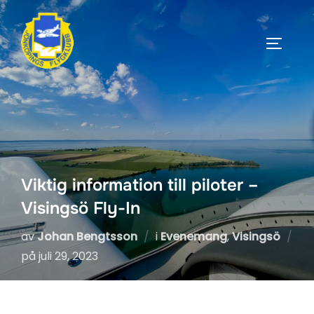
Hoppa
till
SLÅ PÅ
innehåll
Viktig information till piloter –
Visingsö Fly-In
av
Johan Bengtsson
i
Evenemang
,
Visingsö
Publicerat
på
juli 29, 2023
den