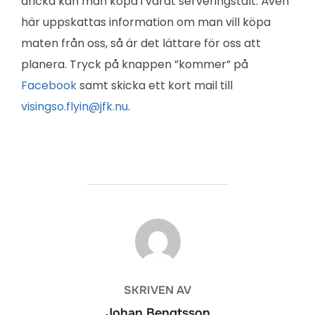
dricka kan man köpa i vårat serveringstält. Även
här uppskattas information om man vill köpa
maten från oss, så är det lättare för oss att
planera. Tryck på knappen ”kommer” på
Facebook
samt skicka ett kort mail till
visingso.flyin@jfk.nu
.
INLÄGGSFÖRFATTARE
SKRIVEN AV
Johan Bengtsson