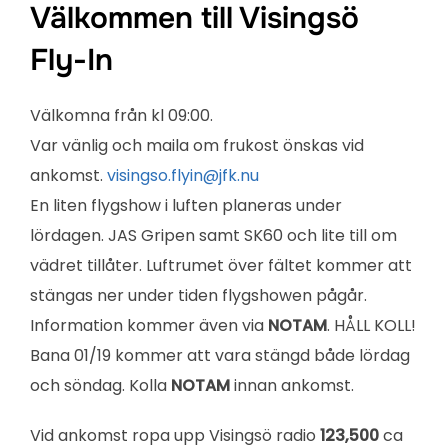
Välkommen till Visingsö
Fly-In
Välkomna från kl 09:00.
Var vänlig och maila om frukost önskas vid
ankomst.
visingso.flyin@jfk.nu
En liten flygshow i luften planeras under
lördagen. JAS Gripen samt SK60 och lite till om
vädret tillåter. Luftrumet över fältet kommer att
stängas ner under tiden flygshowen pågår.
Information kommer även via
NOTAM
. HÅLL KOLL!
Bana 01/19 kommer att vara stängd både lördag
och söndag. Kolla
NOTAM
innan ankomst.
Vid ankomst ropa upp Visingsö radio
123,500
ca