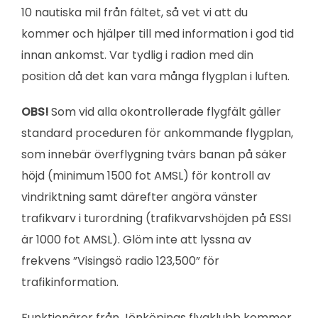
10 nautiska mil från fältet, så vet vi att du
kommer och hjälper till med information i god tid
innan ankomst. Var tydlig i radion med din
position då det kan vara många flygplan i luften.
OBS!
Som vid alla okontrollerade flygfält gäller
standard proceduren för ankommande flygplan,
som innebär överflygning tvärs banan på säker
höjd (minimum 1500 fot AMSL) för kontroll av
vindriktning samt därefter angöra vänster
trafikvarv i turordning (trafikvarvshöjden på ESSI
är 1000 fot AMSL). Glöm inte att lyssna av
frekvens ”Visingsö radio 123,500” för
trafikinformation.
Funktionärer från Jönköpings flygklubb kommer