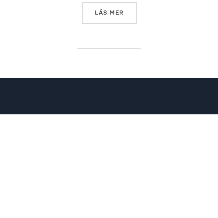
”NYA REGLER PÅ FLYGPLATS
LÄS MER