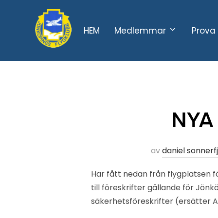
Hoppa
till
HEM
Medlemmar
Prova 
innehåll
NYA
av
daniel sonnerf
Har fått nedan från flygplatsen f
till föreskrifter gällande för Jön
säkerhetsföreskrifter (ersätter A