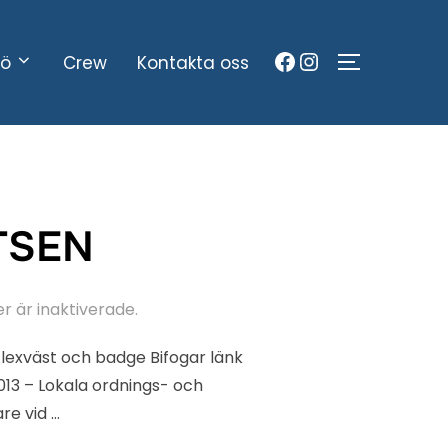
Facebook
Instagram
sö
Crew
Kontakta oss
SLÅ PÅ/AV
TSEN
 är inaktiverade.
flexväst och badge Bifogar länk
2013 – Lokala ordnings- och
re vid …