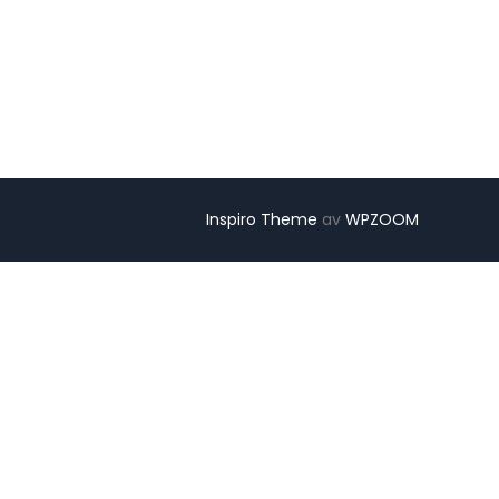
EN”
Inspiro Theme
av
WPZOOM