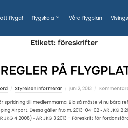
att flyga!
Flygskola
Våra flygplan
Vising
Etikett:
föreskrifter
 REGLER PÅ FLYGPLA
Publicerat
jord
Styrelsen informerar
juni 2, 2013
Kommentarer
den
ör spridning till medlemmarna. Bla så måste vi nu bära re
köping Airport. Dessa gäller fr.o.m. 2013-04-02 • AR JKG 2 
R JKG 4 2008) • AR JKG 3 2013 – Föreskrift för fordonsföra