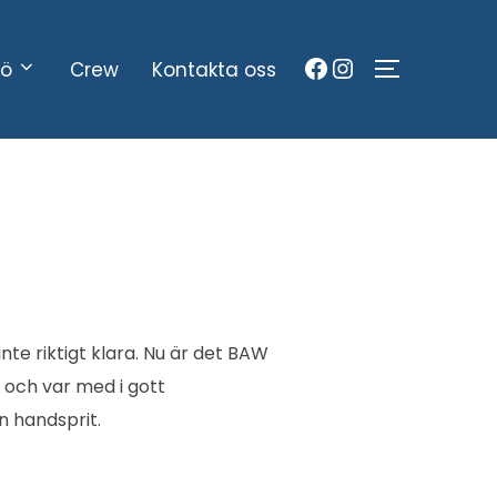
Facebook
Instagram
sö
Crew
Kontakta oss
SLÅ PÅ/AV
inte riktigt klara. Nu är det BAW
 och var med i gott
 handsprit.