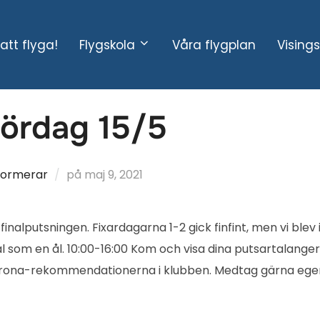
att flyga!
Flygskola
Våra flygplan
Vising
lördag 15/5
Publicerat
nformerar
på
maj 9, 2021
den
finalputsningen. Fixardagarna 1-2 gick finfint, men vi blev 
al som en ål. 10:00-16:00 Kom och visa dina putsartalanger
Corona-rekommendationerna i klubben. Medtag gärna egen