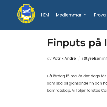
Hoppa
till
HEM
Medlemmar
Prova 
innehåll
Finputs på 
av
Patrik André
i
Styrelsen i
På lördag 15 maj är det dags för 
som ska bli glänsande fin och h
kamratskap. Vi följer förstås 