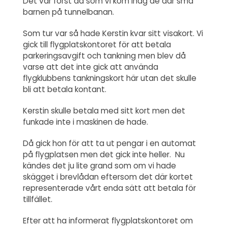
Det var först då som vi kom ihåg de där små
barnen på tunnelbanan.
Som tur var så hade Kerstin kvar sitt visakort. Vi
gick till flygplatskontoret för att betala
parkeringsavgift och tankning men blev då
varse att det inte gick att använda
flygklubbens tankningskort här utan det skulle
bli att betala kontant.
Kerstin skulle betala med sitt kort men det
funkade inte i maskinen de hade.
Då gick hon för att ta ut pengar i en automat
på flygplatsen men det gick inte heller. Nu
kändes det ju lite grand som om vi hade
skägget i brevlådan eftersom det där kortet
representerade vårt enda sätt att betala för
tillfället.
Efter att ha informerat flygplatskontoret om