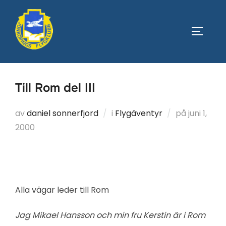
Hoppa
till
SLÅ PÅ
innehåll
Till Rom del III
Publicera
av
daniel sonnerfjord
i
Flygäventyr
på
juni 1,
den
2000
Alla vägar leder till Rom
Jag Mikael Hansson och min fru Kerstin är i Rom