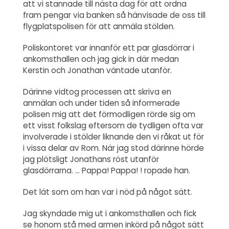
att vi stannade till nästa dag för att ordna
fram pengar via banken så hänvisade de oss till
flygplatspolisen för att anmäla stölden.
Poliskontoret var innanför ett par glasdörrar i
ankomsthallen och jag gick in där medan
Kerstin och Jonathan väntade utanför.
Därinne vidtog processen att skriva en
anmälan och under tiden så informerade
polisen mig att det förmodligen rörde sig om
ett visst folkslag eftersom de tydligen ofta var
involverade i stölder liknande den vi råkat ut för
i vissa delar av Rom. När jag stod därinne hörde
jag plötsligt Jonathans röst utanför
glasdörrarna. … Pappa! Pappa! ! ropade han.
Det lät som om han var i nöd på något sätt.
Jag skyndade mig ut i ankomsthallen och fick
se honom stå med armen inkörd på något sätt