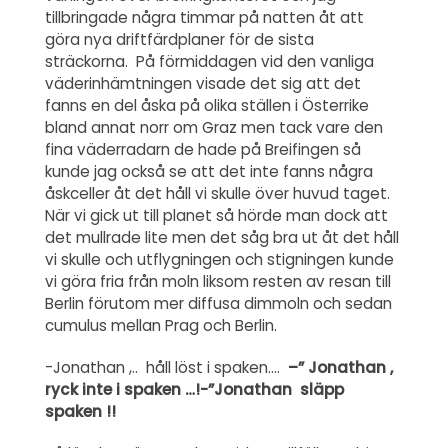
tillbringade några timmar på natten åt att
göra nya driftfärdplaner för de sista
sträckorna. På förmiddagen vid den vanliga
väderinhämtningen visade det sig att det
fanns en del åska på olika ställen i Österrike
bland annat norr om Graz men tack vare den
fina väderradarn de hade på Breifingen så
kunde jag också se att det inte fanns några
åskceller åt det håll vi skulle över huvud taget.
När vi gick ut till planet så hörde man dock att
det mullrade lite men det såg bra ut åt det håll
vi skulle och utflygningen och stigningen kunde
vi göra fria från moln liksom resten av resan till
Berlin förutom mer diffusa dimmoln och sedan
cumulus mellan Prag och Berlin.
-Jonathan ,.. håll löst i spaken….
–” Jonathan ,
ryck inte i spaken …!-”
Jonathan släpp
spaken !!