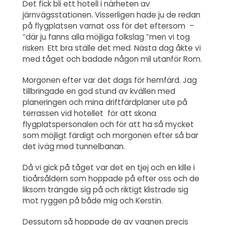
Det fick bli ett hotell i närheten av
järnvägsstationen. Visserligen hade ju de redan
på flygplatsen varnat oss för det eftersom –
”där ju fanns alla möjliga folkslag ”men vi tog
risken Ett bra ställe det med. Nästa dag åkte vi
med tåget och badade någon mil utanför Rom.
Morgonen efter var det dags för hemfärd. Jag
tillbringade en god stund av kvällen med
planeringen och mina driftfärdplaner ute på
terrassen vid hotellet för att skona
flygplatspersonalen och för att ha så mycket
som möjligt färdigt och morgonen efter så bar
det iväg med tunnelbanan.
Då vi gick på tåget var det en tjej och en kille i
tioårsåldern som hoppade på efter oss och de
liksom trängde sig på och riktigt klistrade sig
mot ryggen på både mig och Kerstin.
Dessutom så hoppade de av vagnen precis