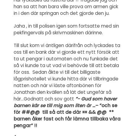
han sa att han bara ville prova om armen gick
in i den där springan och det gjorde den ju.
Jaha , in till polisen igen som fortsatte med sin
pekfingervals på skrivmaskinen därinne.
Till slut kom vi äntligen därifrån och lyckades ta
oss till en bank där vi gjorde ett nytt försök att
ta ut pengar i automaten och nu funkade det
så vi kunde ta ut vad vi behövde till att betala
för oss. Sedan åkte vi till det billigaste
lågprishotellet vi kunde hitta där vi tillbringade
natten och när vi läste aftonbönen för
Jonathan den kvällen så lät det ungefär så
här…Godnatt och sov gott
”- Gud som haver
barnen kär se till mig som liten är …
– ”och se
för ##@@ till så att de där ¤¤ && @@ **
barnen åker fast och får lämna tillbaka våra
pengar” !!