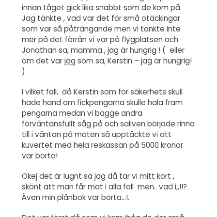
innan tåget gick lika snabbt som de kom på.
Jag tänkte , vad var det för små otäckingar
som var så påträngande men vi tänkte inte
mer på det förrän vi var på flygplatsen och
Jonathan sa, mamma , jag är hungrig ! ( eller
om det var
jag
som sa, Kerstin – jag är hungrig!
)
I vilket fall, då Kerstin som för säkerhets skull
hade hand om fickpengarna skulle hala fram
pengarna medan vi bägge andra
förväntansfullt såg på och saliven började rinna
till i väntan på maten så upptäckte vi att
kuvertet med hela reskassan på 5000 kronor
var borta!
Okej det är lugnt sa jag då tar vi mitt kort ,
skönt att man får mat i alla fall men.. vad i,,!!?
Även min plånbok var borta…!.