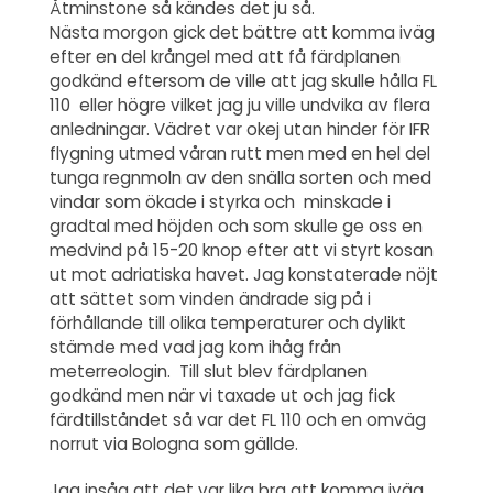
Åtminstone så kändes det ju så.
Nästa morgon gick det bättre att komma iväg
efter en del krångel med att få färdplanen
godkänd eftersom de ville att jag skulle hålla FL
110 eller högre vilket jag ju ville undvika av flera
anledningar. Vädret var okej utan hinder för IFR
flygning utmed våran rutt men med en hel del
tunga regnmoln av den snälla sorten och med
vindar som ökade i styrka och minskade i
gradtal med höjden och som skulle ge oss en
medvind på 15-20 knop efter att vi styrt kosan
ut mot adriatiska havet. Jag konstaterade nöjt
att sättet som vinden ändrade sig på i
förhållande till olika temperaturer och dylikt
stämde med vad jag kom ihåg från
meterreologin. Till slut blev färdplanen
godkänd men när vi taxade ut och jag fick
färdtillståndet så var det FL 110 och en omväg
norrut via Bologna som gällde.
Jag insåg att det var lika bra att komma iväg