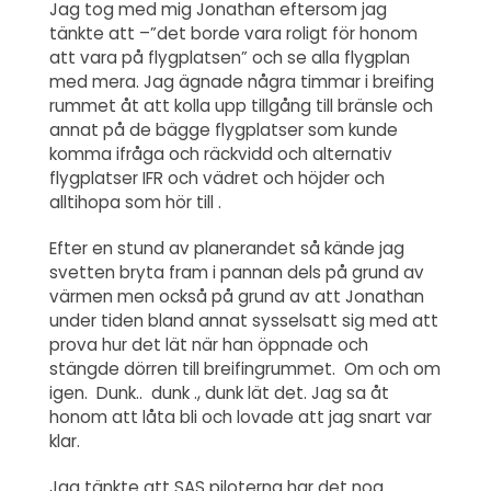
Jag tog med mig Jonathan eftersom jag
tänkte att –”det borde vara roligt för honom
att vara på flygplatsen” och se alla flygplan
med mera. Jag ägnade några timmar i breifing
rummet åt att kolla upp tillgång till bränsle och
annat på de bägge flygplatser som kunde
komma ifråga och räckvidd och alternativ
flygplatser IFR och vädret och höjder och
alltihopa som hör till .
Efter en stund av planerandet så kände jag
svetten bryta fram i pannan dels på grund av
värmen men också på grund av att Jonathan
under tiden bland annat sysselsatt sig med att
prova hur det lät när han öppnade och
stängde dörren till breifingrummet. Om och om
igen. Dunk.. dunk ., dunk lät det. Jag sa åt
honom att låta bli och lovade att jag snart var
klar.
Jag tänkte att SAS piloterna har det nog