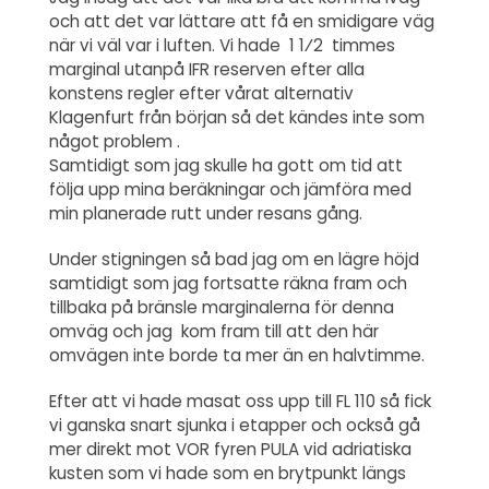
och att det var lättare att få en smidigare väg
när vi väl var i luften. Vi hade 1 1⁄2 timmes
marginal utanpå IFR reserven efter alla
konstens regler efter vårat alternativ
Klagenfurt från början så det kändes inte som
något problem .
Samtidigt som jag skulle ha gott om tid att
följa upp mina beräkningar och jämföra med
min planerade rutt under resans gång.
Under stigningen så bad jag om en lägre höjd
samtidigt som jag fortsatte räkna fram och
tillbaka på bränsle marginalerna för denna
omväg och jag kom fram till att den här
omvägen inte borde ta mer än en halvtimme.
Efter att vi hade masat oss upp till FL 110 så fick
vi ganska snart sjunka i etapper och också gå
mer direkt mot VOR fyren PULA vid adriatiska
kusten som vi hade som en brytpunkt längs