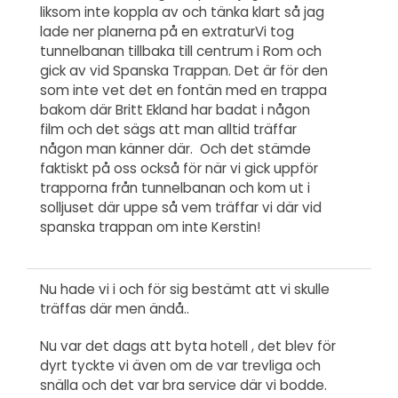
liksom inte koppla av och tänka klart så jag
lade ner planerna på en extraturVi tog
tunnelbanan tillbaka till centrum i Rom och
gick av vid Spanska Trappan. Det är för den
som inte vet det en fontän med en trappa
bakom där Britt Ekland har badat i någon
film och det sägs att man alltid träffar
någon man känner där. Och det stämde
faktiskt på oss också för när vi gick uppför
trapporna från tunnelbanan och kom ut i
solljuset där uppe så vem träffar vi där vid
spanska trappan om inte Kerstin!
Nu hade vi i och för sig bestämt att vi skulle
träffas där men ändå..
Nu var det dags att byta hotell , det blev för
dyrt tyckte vi även om de var trevliga och
snälla och det var bra service där vi bodde.