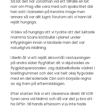
Så lät det när
Jonathan vid
ett tillfälle en bit
norr om Prag ville vara med och spaka litet där
han satt i bärselen på Kerstins mage men
annars så var allt lugnt förutom att vi hann bli
rejält hungriga.
Vi blev så hungriga att vi tyckte att det luktade
mamma Scans köttbullar i planet under
inflygningen innan vi landade men det var
naturligtvis inbillning.
I Berlin åt vi ett rejält skrovmål i restaurangen
på andra sidan flygfältet dit vi skjutsades av
flygplatspersonalen. Jag dubbelkollade vädret i
breifingrummet och det var helt okej flygväder
med en del isolerade Cbn som började regna
av sig fram på eftermiddagen.
Efter starten fick vi ett clearence direkt till VOR
fyren Lena vid Malmö och då var det ju bra att
ha GPSn till hands eftersom vi ju inte hade