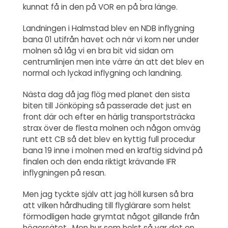
kunnat få in den på VOR en på bra länge.
Landningen i Halmstad blev en NDB inflygning
bana 01 utifrån havet och när vi kom ner under
molnen så låg vi en bra bit vid sidan om
centrumlinjen men inte värre än att det blev en
normal och lyckad inflygning och landning.
Nästa dag då jag flög med planet den sista
biten till Jönköping så passerade det just en
front där och efter en härlig transportsträcka
strax över de flesta molnen och någon omväg
runt ett CB så det blev en kyttig full procedur
bana 19 inne i molnen med en kraftig sidvind på
finalen och den enda riktigt krävande IFR
inflygningen på resan.
Men jag tyckte själv att jag höll kursen så bra
att vilken hårdhuding till flyglärare som helst
förmodligen hade grymtat något gillande från
högersätet. Men hur som helst så var det en