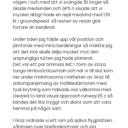
vägen. I och med att vi svängde åt höger så
ökade medvinden och GPS n visade att vi
mycket riktigt hade en rejäl medvind med 135
kt i groundspeed så resten av resan gick
fortare än beräknat.
Under tiden jag följde upp vår position och
jämförde med mina beräkningar så märkte jag
att det inte skulle skilja mycket mot den
ursprungliga rutten jag hade planerat.
Det var ett par timmars IMC i form av stora
tunga nimbostratusmoln och när vi till slut kom
ner under molntrasorna i närheten av Graz till
ackompanjemang av trafikledarrösten med
tysk brytning som hälsade oss välkomna med
cleared to land visual approach runway35 c så
kändes det lite tryggt och skönt som att vara
hemma på något sätt.
I Graz ordnade vi ett rum på själva flygplatsen ,
våningen över breifingkontoret och jag