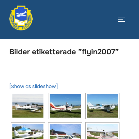
Hoppa
till
SLÅ PÅ
innehåll
Bilder etiketterade ”flyin2007”
[Show as slideshow]