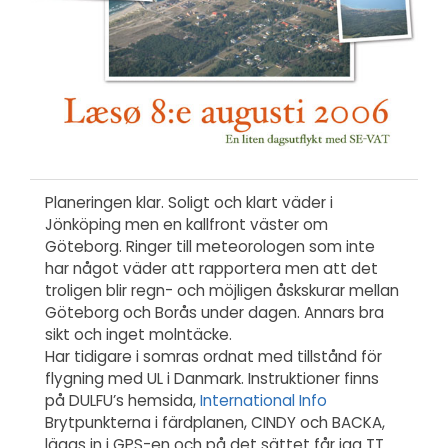
Planeringen klar. Soligt och klart väder i
Jönköping men en kallfront väster om
Göteborg. Ringer till meteorologen som inte
har något väder att rapportera men att det
troligen blir regn- och möjligen åskskurar mellan
Göteborg och Borås under dagen. Annars bra
sikt och inget molntäcke.
Har tidigare i somras ordnat med tillstånd för
flygning med UL i Danmark. Instruktioner finns
på DULFU’s hemsida,
International Info
Brytpunkterna i färdplanen, CINDY och BACKA,
läggs in i GPS-en och på det sättet får jag TT