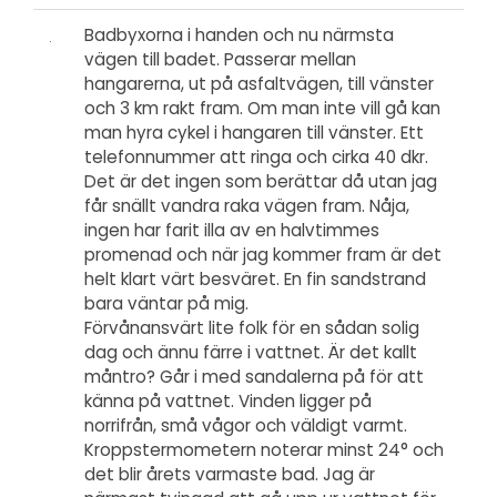
Badbyxorna i handen och nu närmsta
vägen till badet. Passerar mellan
hangarerna, ut på asfaltvägen, till vänster
och 3 km rakt fram. Om man inte vill gå kan
man hyra cykel i hangaren till vänster. Ett
telefonnummer att ringa och cirka 40 dkr.
Det är det ingen som berättar då utan jag
får snällt vandra raka vägen fram. Nåja,
ingen har farit illa av en halvtimmes
promenad och när jag kommer fram är det
helt klart värt besväret. En fin sandstrand
bara väntar på mig.
Förvånansvärt lite folk för en sådan solig
dag och ännu färre i vattnet. Är det kallt
måntro? Går i med sandalerna på för att
känna på vattnet. Vinden ligger på
norrifrån, små vågor och väldigt varmt.
Kroppstermometern noterar minst 24° och
det blir årets varmaste bad. Jag är