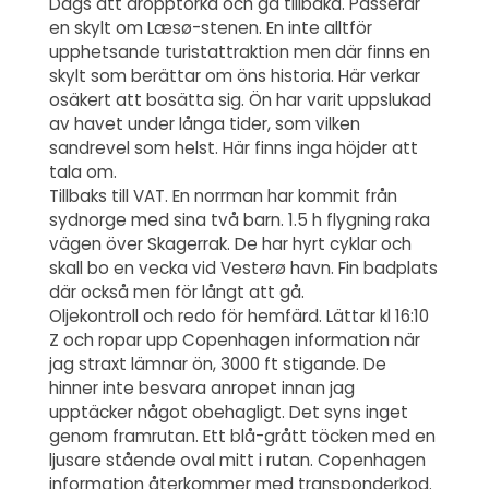
Dags att dropptorka och gå tillbaka. Passerar
en skylt om Læsø-stenen. En inte alltför
upphetsande turistattraktion men där finns en
skylt som berättar om öns historia. Här verkar
osäkert att bosätta sig. Ön har varit uppslukad
av havet under långa tider, som vilken
sandrevel som helst. Här finns inga höjder att
tala om.
Tillbaks till VAT. En norrman har kommit från
sydnorge med sina två barn. 1.5 h flygning raka
vägen över Skagerrak. De har hyrt cyklar och
skall bo en vecka vid Vesterø havn. Fin badplats
där också men för långt att gå.
Oljekontroll och redo för hemfärd. Lättar kl 16:10
Z och ropar upp Copenhagen information när
jag straxt lämnar ön, 3000 ft stigande. De
hinner inte besvara anropet innan jag
upptäcker något obehagligt. Det syns inget
genom framrutan. Ett blå-grått töcken med en
ljusare stående oval mitt i rutan. Copenhagen
information återkommer med transponderkod.