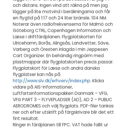
och distans. Ingen vind att räkna på men jag
lägger på lite motvind i beräkningarna och får
en flygtid på 1:17 och 24 liter bränsle. 104 NM.
Noterar även radiofrekvenserna för Malmö och
Göteborg CTRL, Copenhagen Information och
Læsø i driftfärdplanen. Flygplatskorten för
Ulricehamn, Borås, Alingsås, Landvetter, Säve,
Varberg och Öresten inlagda i min Jeppesen
Cart Organizer. En behändig ringpärm med
plastmappar där flygplatskorten precis passar.
Flygplatskort för Læsø och andra danska
flygplatser kan nås på
http://www.slv.dk/erhverv/index.php
. Klicka
vidare på AIS-informationer,
Luftfartsinformationspakken Danmark – VFG,
VFG PART 3 – FLYVEPLADSER (AD), AD 2 – PUBLIC
AERODROMES och välj flygplats. PDF-filer tankas
ner och efter utskrift på färgskrivare blir det ett
fint resultat.
Ringer in färdplanen till FPC. VAT hade fallit ur