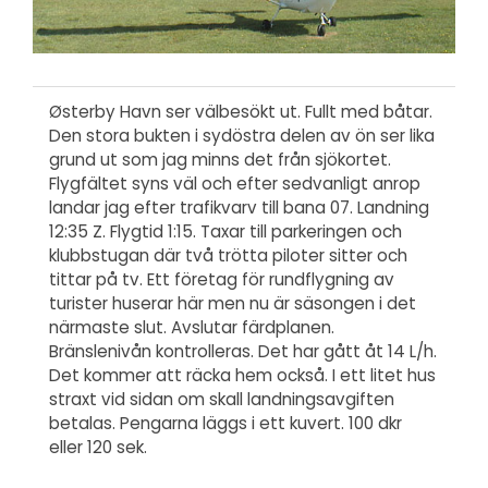
Østerby Havn ser välbesökt ut. Fullt med båtar.
Den stora bukten i sydöstra delen av ön ser lika
grund ut som jag minns det från sjökortet.
Flygfältet syns väl och efter sedvanligt anrop
landar jag efter trafikvarv till bana 07. Landning
12:35 Z. Flygtid 1:15. Taxar till parkeringen och
klubbstugan där två trötta piloter sitter och
tittar på tv. Ett företag för rundflygning av
turister huserar här men nu är säsongen i det
närmaste slut. Avslutar färdplanen.
Bränslenivån kontrolleras. Det har gått åt 14 L/h.
Det kommer att räcka hem också. I ett litet hus
straxt vid sidan om skall landningsavgiften
betalas. Pengarna läggs i ett kuvert. 100 dkr
eller 120 sek.