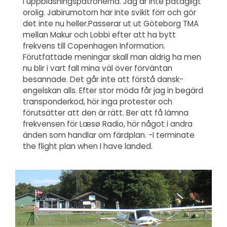
i uppblåsningspatronerna. Jag är inte påtagligt
orolig. Jabirumotorn har inte svikit förr och gör
det inte nu heller.Passerar ut ut Göteborg TMA
mellan Makur och Lobbi efter att ha bytt
frekvens till Copenhagen Information.
Förutfattade meningar skall man aldrig ha men
nu blir i vart fall mina väl över förväntan
besannade. Det går inte att förstå dansk-
engelskan alls. Efter stor möda får jag in begärd
transponderkod, hör inga protester och
förutsätter att den är rätt. Ber att få lämna
frekvensen för Læsø Radio, hör något i andra
änden som handlar om färdplan. -I terminate
the flight plan when I have landed.