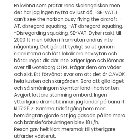
En kvinna som pratar rena skolengelskan men
det har jag ingen nytta av just då. -SE-VAT, I
can’t see the horizon busy flying the aircraft. -
AT, disregard squaking. -AT disregard squaking.
-Disregarding squaking, SE-VAT. Dyker raskt till
2000 ft men bilden i framrutan ändras inte
någonting. Det går att tydligt se ut genom
sidorutorna och lätt lokalisera havsytan och
båtar. Inget dis där inte. Stiger igen och lämnas
över till Göteborg CTRL. Frågar dem om väder
och sikt. Ett förvånat svar om att det är CAVOK
hela kusten och skärgården. Bara att gilla läget
och så småningom skymtar land i horisonten.
Avgjort lättare stämning ombord. Ingen
ytterligare dramatik innan jag landar på bana 11
kl 17:25 Z. Samma tidsåtgång hem men
hemlängtan gjorde att jag gasade på lite mera
och bränsleförbrukningen blev 18 L/h.
Resan gav helt klart mersmak till ytterligare
utfärder västerut.