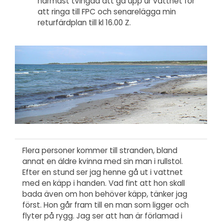
närmast tvingad att gå upp ur vattnet för
att ringa till FPC och senarelägga min
returfärdplan till kl 16.00 Z.
Flera personer kommer till stranden, bland
annat en äldre kvinna med sin man i rullstol.
Efter en stund ser jag henne gå ut i vattnet
med en käpp i handen. Vad fint att hon skall
bada även om hon behöver käpp, tänker jag
först. Hon går fram till en man som ligger och
flyter på rygg. Jag ser att han är förlamad i