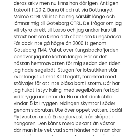
deras arkiv men nu finns hon där igen. Äntligen
takeoff 11.20 Z. Bana 01 och ut via Bottnaryd.
Malmö CTRL vill inte ha mig särskilt länge och
lämnar mig till Göteborg CTRL. De frågar om jag
vill styra direkt till Læsø och jag ändrar kurs till
straxt norr om Kinna och söder om Kungsbacka.
Får dock inte gå högre än 2000 ft genom
Göteborg TMA. Väl ut över Kungsbackafjorden
behöver jag inte kartan längre. Här är det
nästan hemmavatten för mig sedan den tiden
jag hade segelbåt. Stugan för lotsutkiken står
kvar längst ut mot Kattegatt, förankrad med
stålvajer för att inte blåsa bort i storm. Där har
jag hukat i styv kuling, med segelbåten förtöjd
vid brygga innanför i lä. Nu är det dock stilla
vindar. 5 kt i ryggen. Nidingen skymtar i söder
genom sidorutan. Ute över öppet vatten. Jodå!
Flytvästen är på. En seglarväst från skåpet i
hangaren. Den känns mera bekant än västar
där man inte vet vad som händer när man drar