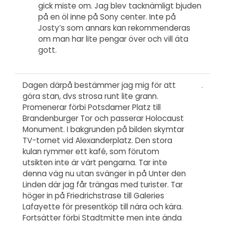
gick miste om. Jag blev tacknämligt bjuden
på en öl inne på Sony center. Inte på
Josty’s som annars kan rekommenderas
om man har lite pengar över och vill äta
gott.
Dagen därpå bestämmer jag mig för att
göra stan, dvs strosa runt lite grann.
Promenerar förbi Potsdamer Platz till
Brandenburger Tor och passerar Holocaust
Monument. I bakgrunden på bilden skymtar
TV-tornet vid Alexanderplatz. Den stora
kulan rymmer ett kafé, som förutom
utsikten inte är värt pengarna. Tar inte
denna väg nu utan svänger in på Unter den
Linden där jag får trängas med turister. Tar
höger in på Friedrichstrase till Galeries
Lafayette för presentköp till nära och kära.
Fortsätter förbi Stadtmitte men inte ända