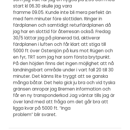
start kl 06.30 skulle jag vara
framme 09.05. Kunde inte bli mera perfekt än
med fem minuter före slottiden. Ringer in
färdplanen och samtidigt returfärdplanen då
jag har en slottid för återresan också. Fredag
30/5 lättar jag på planerad tid, aktiverar
färdplanen i luften och får klart att stiga till
5000 ft över Östersjön på kurs mot Rügen och
en fyr, TRT som jag har som första brytpunkt.
På den höjden finns det ingen möjlighet att nå
landningsbart område under i vart fall 20 till 30
minuter. Det känns lite tryggt att se ganska
många båtar. Det hela gick ju bra och vid tyska
gränsen anropar jag Bremen information och
får en ny transponderkod Jag väntar tills jag är
över land med att fråga om det går bra att
ligga kvar på 5000 ft. “Inga
problem” blir svaret.