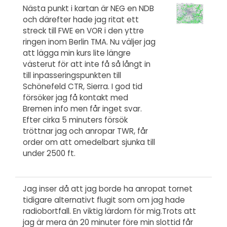
Nästa punkt i kartan är NEG en NDB
och därefter hade jag ritat ett
streck till FWE en VOR i den yttre
ringen inom Berlin TMA. Nu väljer jag
att lägga min kurs lite längre
västerut för att inte få så långt in
till inpasseringspunkten till
Schönefeld CTR, Sierra. I god tid
försöker jag få kontakt med
Bremen info men får inget svar.
Efter cirka 5 minuters försök
tröttnar jag och anropar TWR, får
order om att omedelbart sjunka till
under 2500 ft.
Jag inser då att jag borde ha anropat tornet
tidigare alternativt flugit som om jag hade
radiobortfall. En viktig lärdom för mig.Trots att
jag är mera än 20 minuter före min slottid får