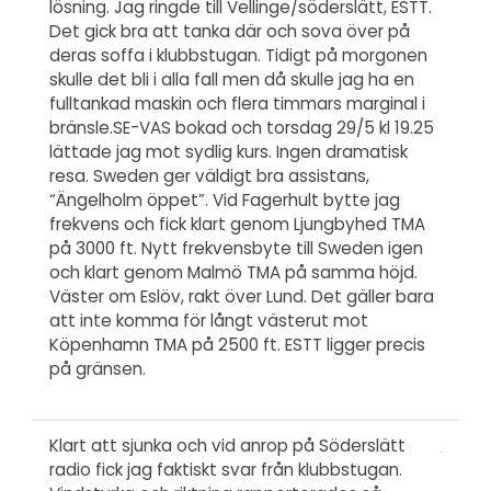
lösning. Jag ringde till Vellinge/söderslätt, ESTT.
Det gick bra att tanka där och sova över på
deras soffa i klubbstugan. Tidigt på morgonen
skulle det bli i alla fall men då skulle jag ha en
fulltankad maskin och flera timmars marginal i
bränsle.SE-VAS bokad och torsdag 29/5 kl 19.25
lättade jag mot sydlig kurs. Ingen dramatisk
resa. Sweden ger väldigt bra assistans,
“Ängelholm öppet”. Vid Fagerhult bytte jag
frekvens och fick klart genom Ljungbyhed TMA
på 3000 ft. Nytt frekvensbyte till Sweden igen
och klart genom Malmö TMA på samma höjd.
Väster om Eslöv, rakt över Lund. Det gäller bara
att inte komma för långt västerut mot
Köpenhamn TMA på 2500 ft. ESTT ligger precis
på gränsen.
Klart att sjunka och vid anrop på Söderslätt
radio fick jag faktiskt svar från klubbstugan.