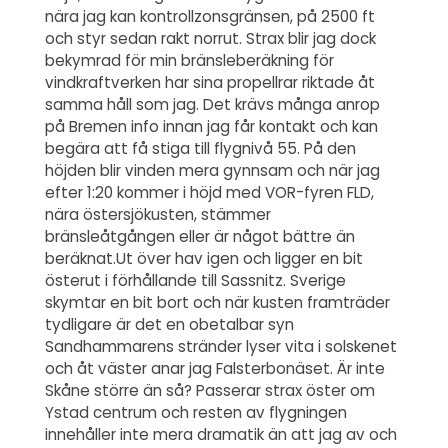
nära jag kan kontrollzonsgränsen, på 2500 ft
och styr sedan rakt norrut. Strax blir jag dock
bekymrad för min bränsleberäkning för
vindkraftverken har sina propellrar riktade åt
samma håll som jag. Det krävs många anrop
på Bremen info innan jag får kontakt och kan
begära att få stiga till flygnivå 55. På den
höjden blir vinden mera gynnsam och när jag
efter 1:20 kommer i höjd med VOR-fyren FLD,
nära östersjökusten, stämmer
bränsleåtgången eller är något bättre än
beräknat.Ut över hav igen och ligger en bit
österut i förhållande till Sassnitz. Sverige
skymtar en bit bort och när kusten framträder
tydligare är det en obetalbar syn
Sandhammarens stränder lyser vita i solskenet
och åt väster anar jag Falsterbonäset. Är inte
Skåne större än så? Passerar strax öster om
Ystad centrum och resten av flygningen
innehåller inte mera dramatik än att jag av och