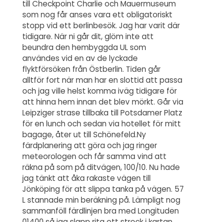
till Checkpoint Charlie och Mauermuseum
som nog får anses vara ett obligatoriskt
stopp vid ett berlinbesök. Jag har varit där
tidigare. När ni går dit, glöm inte att
beundra den hembyggda UL som
användes vid en av de lyckade
flyktförsöken från Östberlin. Tiden går
alltför fort när man har en slottid att passa
och jag ville helst komma iväg tidigare för
att hinna hem innan det blev mörkt. Går via
Leipziger strase tillbaka till Potsdamer Platz
för en lunch och sedan via hotellet för mitt
bagage, åter ut till Schönefeld.Ny
färdplanering att göra och jag ringer
meteorologen och får samma vind att
räkna på som på ditvägen, 100/10. Nu hade
jag tänkt att åka rakaste vägen till
Jönköping för att slippa tanka på vägen. 57
L stannade min beräkning på. Lämpligt nog
sammanföll färdlinjen bra med Longituden
01400 så jag slapp rita ett streck i kartan.