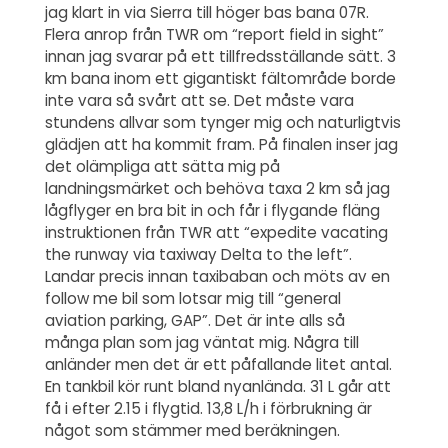
jag klart in via Sierra till höger bas bana 07R.
Flera anrop från TWR om “report field in sight”
innan jag svarar på ett tillfredsställande sätt. 3
km bana inom ett gigantiskt fältområde borde
inte vara så svårt att se. Det måste vara
stundens allvar som tynger mig och naturligtvis
glädjen att ha kommit fram. På finalen inser jag
det olämpliga att sätta mig på
landningsmärket och behöva taxa 2 km så jag
lågflyger en bra bit in och får i flygande fläng
instruktionen från TWR att “expedite vacating
the runway via taxiway Delta to the left”.
Landar precis innan taxibaban och möts av en
follow me bil som lotsar mig till “general
aviation parking, GAP”. Det är inte alls så
många plan som jag väntat mig. Några till
anländer men det är ett påfallande litet antal.
En tankbil kör runt bland nyanlända. 31 L går att
få i efter 2.15 i flygtid. 13,8 L/h i förbrukning är
något som stämmer med beräkningen.