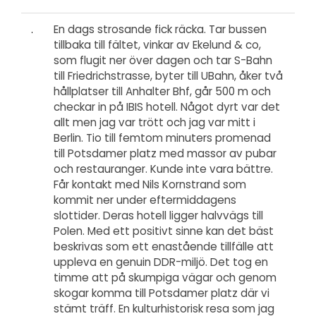
En dags strosande fick räcka. Tar bussen
tillbaka till fältet, vinkar av Ekelund & co,
som flugit ner över dagen och tar S-Bahn
till Friedrichstrasse, byter till UBahn, åker två
hållplatser till Anhalter Bhf, går 500 m och
checkar in på IBIS hotell. Något dyrt var det
allt men jag var trött och jag var mitt i
Berlin. Tio till femtom minuters promenad
till Potsdamer platz med massor av pubar
och restauranger. Kunde inte vara bättre.
Får kontakt med Nils Kornstrand som
kommit ner under eftermiddagens
slottider. Deras hotell ligger halvvägs till
Polen. Med ett positivt sinne kan det bäst
beskrivas som ett enastående tillfälle att
uppleva en genuin DDR-miljö. Det tog en
timme att på skumpiga vägar och genom
skogar komma till Potsdamer platz där vi
stämt träff. En kulturhistorisk resa som jag