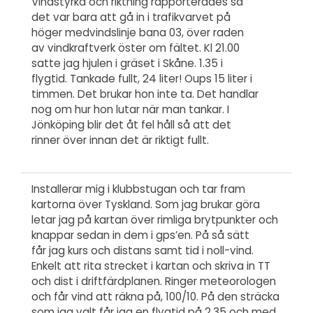
Vindstyrka och riktning rapporterades så
det var bara att gå in i trafikvarvet på
höger medvindslinje bana 03, över raden
av vindkraftverk öster om fältet. Kl 21.00
satte jag hjulen i gräset i Skåne. 1.35 i
flygtid. Tankade fullt, 24 liter! Oups 15 liter i
timmen. Det brukar hon inte ta. Det handlar
nog om hur hon lutar när man tankar. I
Jönköping blir det åt fel håll så att det
rinner över innan det är riktigt fullt.
Installerar mig i klubbstugan och tar fram
kartorna över Tyskland. Som jag brukar göra
letar jag på kartan över rimliga brytpunkter och
knappar sedan in dem i gps’en. På så sätt
får jag kurs och distans samt tid i noll-vind.
Enkelt att rita strecket i kartan och skriva in TT
och dist i driftfärdplanen. Ringer meteorologen
och får vind att räkna på, 100/10. På den sträcka
som jag valt får jag en flygtid på 2.35 och med