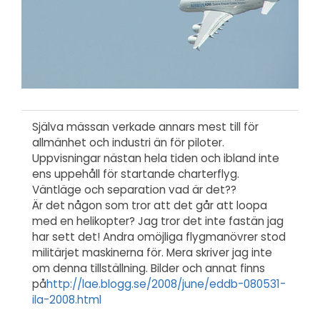
Själva mässan verkade annars mest till för
allmänhet och industri än för piloter.
Uppvisningar nästan hela tiden och ibland inte
ens uppehåll för startande charterflyg.
Väntläge och separation vad är det??
Är det någon som tror att det går att loopa
med en helikopter? Jag tror det inte fastän jag
har sett det! Andra omöjliga flygmanövrer stod
militärjet maskinerna för. Mera skriver jag inte
om denna tillställning. Bilder och annat finns
på
http://lae.blogg.se/2008/june/eddb-080531-
ila-2008.html