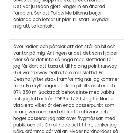
Det var ju redan gjort. Ringer in en ändrad
färdplan. Ser att Follow Me bilarna börjar
anlända och lotsar ut plan till start. Skyndar
mig att ta kontakt
över radion och påtalar att det står en bil och
väntar på mig. Antingen är det det som hjälper
eller så är det inte så noga med slottiden för
jag får klart att taxa ut till holding point runway
07R via taxiway Delta, före min slottid. En
Cessna lyfter strax framför mig när jag kommer
fram. En skylt anger dock en pil till vänster och
07R 850 m. Backtrack behövs inte med Jabiru
och jag lättar från EDBB kl 17:20. Jag får klart ut
via Sierra vilket är den enda passerpunkt som
är angiven och med ett kort trafikvarv och
höger passerar jag rakt över flygmässan med
publik och allt. En roll hade suttit fint, tänker jag.
Nåja, drömma går väl an. Flyger nordnordost så