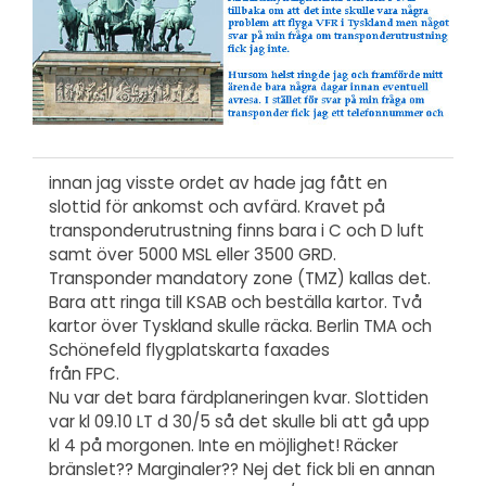
innan jag visste ordet av hade jag fått en
slottid för ankomst och avfärd. Kravet på
transponderutrustning finns bara i C och D luft
samt över 5000 MSL eller 3500 GRD.
Transponder mandatory zone (TMZ) kallas det.
Bara att ringa till KSAB och beställa kartor. Två
kartor över Tyskland skulle räcka. Berlin TMA och
Schönefeld flygplatskarta faxades
från FPC.
Nu var det bara färdplaneringen kvar. Slottiden
var kl 09.10 LT d 30/5 så det skulle bli att gå upp
kl 4 på morgonen. Inte en möjlighet! Räcker
bränslet?? Marginaler?? Nej det fick bli en annan