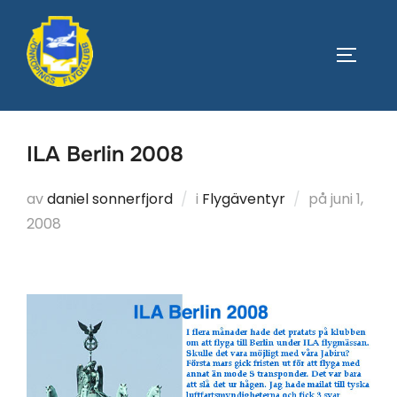
Hoppa
till
SLÅ PÅ
innehåll
ILA Berlin 2008
Publicera
av
daniel sonnerfjord
i
Flygäventyr
på
juni 1,
den
2008