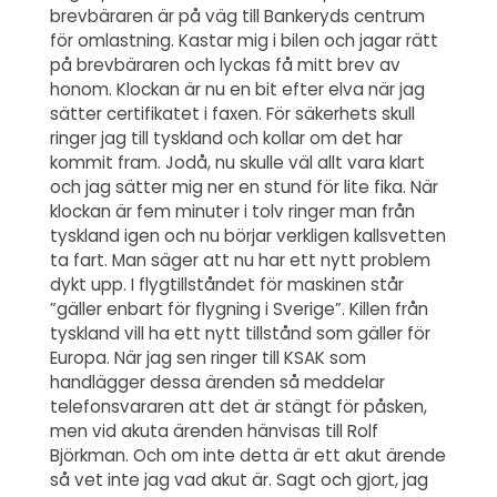
brevbäraren är på väg till Bankeryds centrum
för omlastning. Kastar mig i bilen och jagar rätt
på brevbäraren och lyckas få mitt brev av
honom. Klockan är nu en bit efter elva när jag
sätter certifikatet i faxen. För säkerhets skull
ringer jag till tyskland och kollar om det har
kommit fram. Jodå, nu skulle väl allt vara klart
och jag sätter mig ner en stund för lite fika. När
klockan är fem minuter i tolv ringer man från
tyskland igen och nu börjar verkligen kallsvetten
ta fart. Man säger att nu har ett nytt problem
dykt upp. I flygtillståndet för maskinen står
”gäller enbart för flygning i Sverige”. Killen från
tyskland vill ha ett nytt tillstånd som gäller för
Europa. När jag sen ringer till KSAK som
handlägger dessa ärenden så meddelar
telefonsvararen att det är stängt för påsken,
men vid akuta ärenden hänvisas till Rolf
Björkman. Och om inte detta är ett akut ärende
så vet inte jag vad akut är. Sagt och gjort, jag