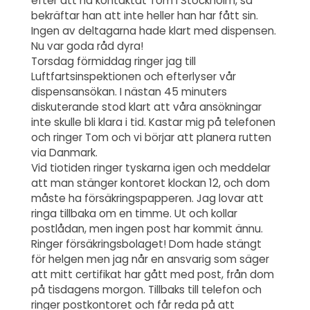
efter att ha kontaktat Tom i Stockholm, så
bekräftar han att inte heller han har fått sin.
Ingen av deltagarna hade klart med dispensen.
Nu var goda råd dyra!
Torsdag förmiddag ringer jag till
Luftfartsinspektionen och efterlyser vår
dispensansökan. I nästan 45 minuters
diskuterande stod klart att våra ansökningar
inte skulle bli klara i tid. Kastar mig på telefonen
och ringer Tom och vi börjar att planera rutten
via Danmark.
Vid tiotiden ringer tyskarna igen och meddelar
att man stänger kontoret klockan 12, och dom
måste ha försäkringspapperen. Jag lovar att
ringa tillbaka om en timme. Ut och kollar
postlådan, men ingen post har kommit ännu.
Ringer försäkringsbolaget! Dom hade stängt
för helgen men jag når en ansvarig som säger
att mitt certifikat har gått med post, från dom
på tisdagens morgon. Tillbaks till telefon och
ringer postkontoret och får reda på att