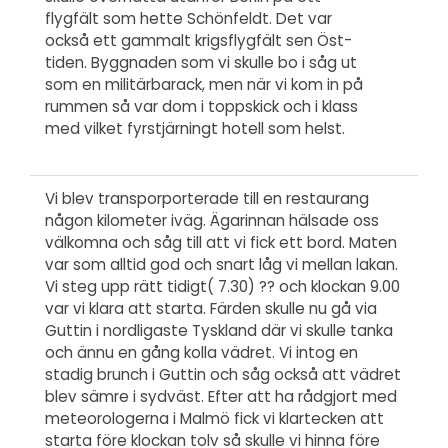
flygfält som hette Schönfeldt. Det var
också ett gammalt krigsflygfält sen Öst-
tiden. Byggnaden som vi skulle bo i såg ut
som en militärbarack, men när vi kom in på
rummen så var dom i toppskick och i klass
med vilket fyrstjärningt hotell som helst.
Vi blev transporporterade till en restaurang
någon kilometer iväg. Ägarinnan hälsade oss
välkomna och såg till att vi fick ett bord. Maten
var som alltid god och snart låg vi mellan lakan.
Vi steg upp rätt tidigt( 7.30) ?? och klockan 9.00
var vi klara att starta. Färden skulle nu gå via
Guttin i nordligaste Tyskland där vi skulle tanka
och ännu en gång kolla vädret. Vi intog en
stadig brunch i Guttin och såg också att vädret
blev sämre i sydväst. Efter att ha rådgjort med
meteorologerna i Malmö fick vi klartecken att
starta före klockan tolv så skulle vi hinna före