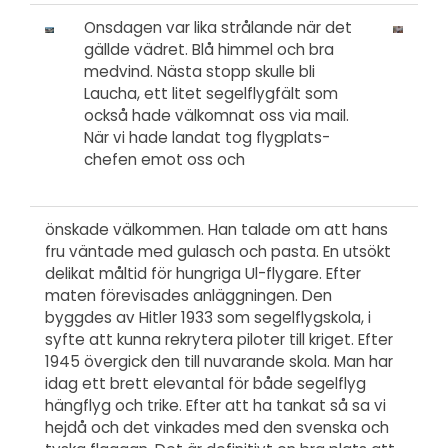
Onsdagen var lika strålande när det
gällde vädret. Blå himmel och bra
medvind. Nästa stopp skulle bli
Laucha, ett litet segelflygfält som
också hade välkomnat oss via mail.
När vi hade landat tog flygplats-
chefen emot oss och
önskade välkommen. Han talade om att hans
fru väntade med gulasch och pasta. En utsökt
delikat måltid för hungriga Ul-flygare. Efter
maten förevisades anläggningen. Den
byggdes av Hitler 1933 som segelflygskola, i
syfte att kunna rekrytera piloter till kriget. Efter
1945 övergick den till nuvarande skola. Man har
idag ett brett elevantal för både segelflyg
hängflyg och trike. Efter att ha tankat så sa vi
hejdå och det vinkades med den svenska och