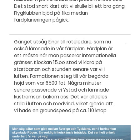
Det stod snart klart att vi skulle bli ett bra gäng.
Flygklubben bjöd på fika medan
färdplaneringen pågick.
Gänget utsåg Einar till roteledare, som nu
också lämnade in vår färdplan. Färdplan är
ett måste när man passerar internationella
gränser. Klockan 15.oo stod vi klara på
startbanan och stunden senare var vi i
luften. Formationen steg till vår begärda
höjd som var 6500 fot. Några minuter
senare passerade vi Ystad och lämnade
kustremsan bakom oss. Det var alldeles
stilla i luften och medvind, vilket gjorde att
vi hade en groundspeed på ca. 110 knop.