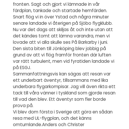
fronten. Sagt och gjort vi lämnade in vår
färdplan, tankade och startade hemfärden.
Snart flög vi in över Ystad och några minuter
senare landade vi återigen på Sjöbo flygklubb.
Nu var det dags att skiljas åt och inte utan att
det kändes tomt att lämna varandra, men vi
lovade att vi alla skulle ses På Barkarby i juni.
Den sista biten till Jönköping blev jobbig på
grund av att vi flög framför fronten där luften
var rätt turbulent, men vid fyratiden landade vi
på ESGJ.
Sammanfattningsvis kan sägas att resan var
ett underbart äventyr, tillsammans med lika
underbara flygarkompisar. Jag vill även rikta ett
tack till våra vänner i tyskland som gjorde resan
till vad den blev. Ett äventyr som fler borde
prova på.
Vi blev dom första i Sverige att göra en sådan
resa med UL-flygplan, och det känns
omtumlande.Anders och Christer