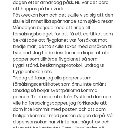
dagen efter annandag påsk. Nu var det bara
att hoppas på bra väder.
Påskveckan kom och det skulle visa sig att den
skulle bli minst lika spännande som själva resan.
Måndagen började med att ringa till
försäkringsbolaget för att få ett certifikat som
bekräftade att flygplanet var försäkrat mot
tredje man, detta skulle faxas med ansökan till
tyskland. Jag hade dessförinnan kopierat alla
papper som tillhörde flygplanet så som
flygtillstånd, besiktningsprotokoll, utdrag ur
flygplanboken etc.
Tisdag så faxar jag alla papper utom
försäkringscertifikatet som ännu inte anlänt.
Onsdag så börjar svettpärlorna komma i
pannan. Telefonsamtal från Tyskland där man
ville ha försäkringspapper, jag förklarade att
dom inte kommit med posten och att dom
troligen kommer med posten dagen därpå. Vår
dispensansökan har vi inte hört något av och