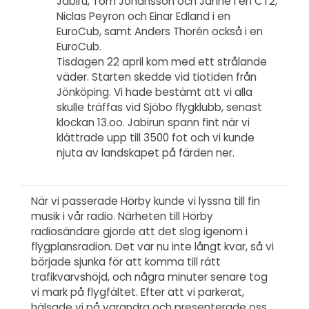
Jabiru, Tom Johansson och Janne i en CT2,
Niclas Peyron och Einar Edland i en
EuroCub, samt Anders Thorén också i en
EuroCub.
Tisdagen 22 april kom med ett strålande
väder. Starten skedde vid tiotiden från
Jönköping. Vi hade bestämt att vi alla
skulle träffas vid Sjöbo flygklubb, senast
klockan 13.oo. Jabirun spann fint när vi
klättrade upp till 3500 fot och vi kunde
njuta av landskapet på färden ner.
När vi passerade Hörby kunde vi lyssna till fin
musik i vår radio. Närheten till Hörby
radiosändare gjorde att det slog igenom i
flygplansradion. Det var nu inte långt kvar, så vi
började sjunka för att komma till rätt
trafikvarvshöjd, och några minuter senare tog
vi mark på flygfältet. Efter att vi parkerat,
hälsade vi på varandra och presenterade oss.