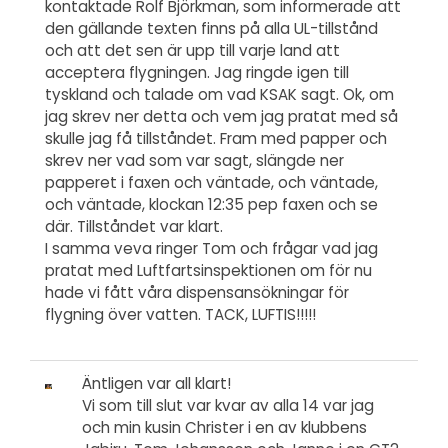
kontaktade Rolf Björkman, som informerade att
den gällande texten finns på alla UL-tillstånd
och att det sen är upp till varje land att
acceptera flygningen. Jag ringde igen till
tyskland och talade om vad KSAK sagt. Ok, om
jag skrev ner detta och vem jag pratat med så
skulle jag få tillståndet. Fram med papper och
skrev ner vad som var sagt, slängde ner
papperet i faxen och väntade, och väntade,
och väntade, klockan 12:35 pep faxen och se
där. Tillståndet var klart.
I samma veva ringer Tom och frågar vad jag
pratat med Luftfartsinspektionen om för nu
hade vi fått våra dispensansökningar för
flygning över vatten. TACK, LUFTIS!!!!!
Äntligen var all klart!
Vi som till slut var kvar av alla 14 var jag
och min kusin Christer i en av klubbens