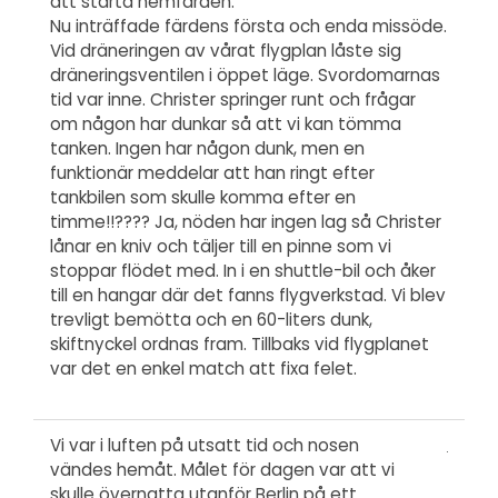
att starta hemfärden.
Nu inträffade färdens första och enda missöde.
Vid dräneringen av vårat flygplan låste sig
dräneringsventilen i öppet läge. Svordomarnas
tid var inne. Christer springer runt och frågar
om någon har dunkar så att vi kan tömma
tanken. Ingen har någon dunk, men en
funktionär meddelar att han ringt efter
tankbilen som skulle komma efter en
timme!!???? Ja, nöden har ingen lag så Christer
lånar en kniv och täljer till en pinne som vi
stoppar flödet med. In i en shuttle-bil och åker
till en hangar där det fanns flygverkstad. Vi blev
trevligt bemötta och en 60-liters dunk,
skiftnyckel ordnas fram. Tillbaks vid flygplanet
var det en enkel match att fixa felet.
Vi var i luften på utsatt tid och nosen
vändes hemåt. Målet för dagen var att vi
skulle övernatta utanför Berlin på ett