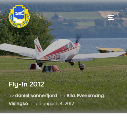
Hoppa
till
SLÅ PÅ
innehåll
Fly-In 2012
av
daniel sonnerfjord
i
Alla
,
Evenemang
,
Publicerat
Visingsö
på
augusti 4, 2012
den