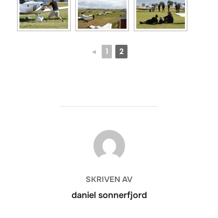
◄
1
2
INLÄGGSFÖRFATTARE
SKRIVEN AV
daniel sonnerfjord